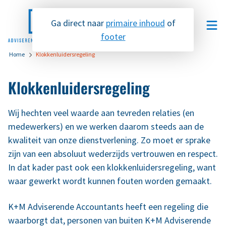
Ga direct naar
primaire inhoud
of
footer
Home
Klokkenluidersregeling
Contact
Klokkenluidersregeling
Wij hechten veel waarde aan tevreden relaties (en
Services & advies
medewerkers) en we werken daarom steeds aan de
kwaliteit van onze dienstverlening. Zo moet er sprake
Onze aanpak
zijn van een absoluut wederzijds vertrouwen en respect.
In dat kader past ook een klokkenluidersregeling, want
Kennis & inzichten
waar gewerkt wordt kunnen fouten worden gemaakt.
Over ons
K+M Adviserende Accountants heeft een regeling die
waarborgt dat, personen van buiten K+M Adviserende